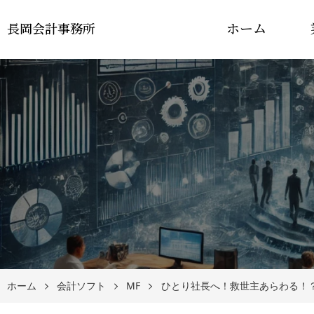
ホーム
長岡会計事務所
ホーム
会計ソフト
MF
ひとり社長へ！救世主あらわる！