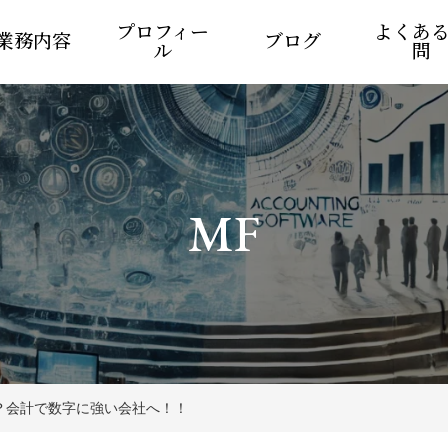
プロフィー
よくあ
業務内容
ブログ
ル
問
MF
？会計で数字に強い会社へ！！