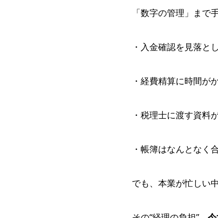
「数字の管理」まで
・入金確認を見落と
・経費精算に時間が
・税理士に渡す資料
・帳簿はなんとなく
でも、本業が忙しい
その“経理の負担”、
今