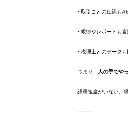
• 取引ごとの仕訳もA
• 帳簿やレポートも
• 税理士とのデータ
つまり、
人の手でや
経理担当がいない、
⸻