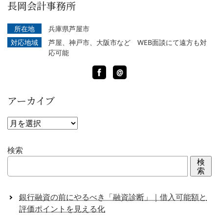
長岡会計事務所
所在地
兵庫県芦屋市
対応地域
芦屋、神戸市、大阪市など WEB面談にて遠方も対
応可能
Facebook
LINE
@
アーカイブ
ア
ー
カ
検索
イ
検
ブ
索
銀行融資の前にやるべき「融資診断」｜借入可能額と
評価ポイントを見える化