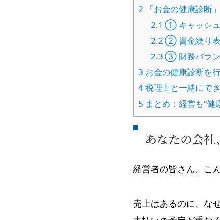
2
「お金の健康診断」
2.1
① キャッシ
2.2
② 資金繰り
2.3
③ 財務バラ
3
お金の健康診断を行
4
税理士と一緒にでき
5
まとめ：経営も“健
あなたの会社
経営者の皆さん、こ
売上はあるのに、な
支払いの予定が重な