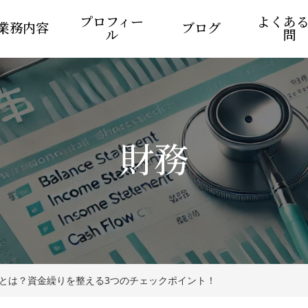
プロフィー
よくあ
業務内容
ブログ
ル
問
財務
とは？資金繰りを整える3つのチェックポイント！