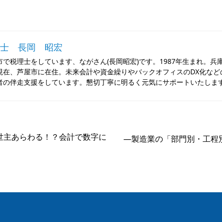
士 長岡 昭宏
市で税理士をしています、ながさん(長岡昭宏)です。1987年生まれ。兵
現在、芦屋市に在住。未来会計や資金繰りやバックオフィスのDX化など
者の伴走支援をしています。懇切丁寧に明るく元気にサポートいたしま
世主あらわる！？会計で数字に
―製造業の「部門別・工程