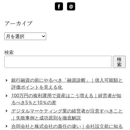
Facebook
LINE
@
アーカイブ
ア
ー
カ
検索
イ
検
ブ
索
銀行融資の前にやるべき「融資診断」｜借入可能額と
評価ポイントを見える化
100万円の複利運用で資産はこう増える｜経営者が知
るべき5％と10％の差
デジタルマーケティング業の経営者が注意すべきこと
｜失敗事例と成功原則を徹底解説
合同会社と株式会社の責任の違い｜会社設立前に知る