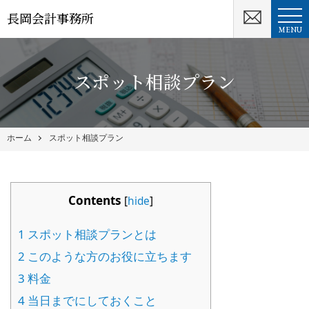
長岡会計事務所
MENU
スポット相談プラン
ホーム
スポット相談プラン
Contents
[
hide
]
1
スポット相談プランとは
2
このような方のお役に立ちます
3
料金
4
当日までにしておくこと