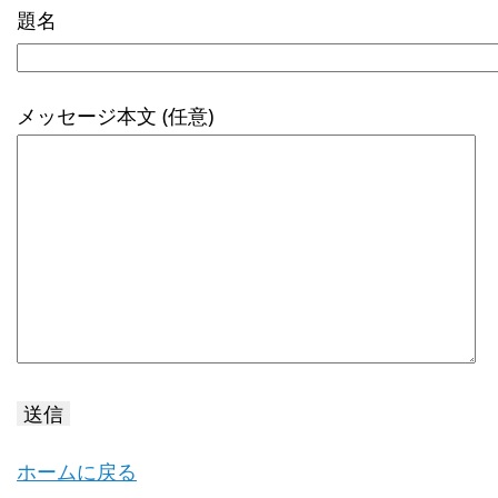
題名
の
フ
ィ
メッセージ本文 (任意)
ー
ル
ド
は
空
の
ま
ま
に
ホームに戻る
し