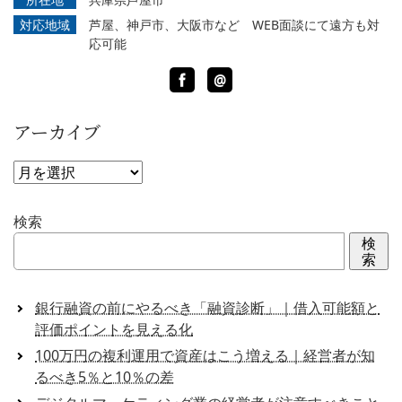
対応地域
芦屋、神戸市、大阪市など WEB面談にて遠方も対
応可能
Facebook
LINE
@
アーカイブ
ア
ー
カ
検索
イ
検
ブ
索
銀行融資の前にやるべき「融資診断」｜借入可能額と
評価ポイントを見える化
100万円の複利運用で資産はこう増える｜経営者が知
るべき5％と10％の差