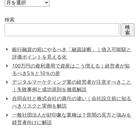
ア
ー
カ
検索
イ
検
ブ
索
銀行融資の前にやるべき「融資診断」｜借入可能額と
評価ポイントを見える化
100万円の複利運用で資産はこう増える｜経営者が知
るべき5％と10％の差
デジタルマーケティング業の経営者が注意すべきこと
｜失敗事例と成功原則を徹底解説
合同会社と株式会社の責任の違い｜会社設立前に知る
べきリスクと実例を解説
一般社団法人が好印象な業種は？世間の見方と強みを
経営者向けに解説