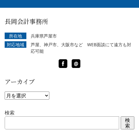
長岡会計事務所
所在地
兵庫県芦屋市
対応地域
芦屋、神戸市、大阪市など WEB面談にて遠方も対
応可能
Facebook
LINE
@
アーカイブ
ア
ー
カ
検索
イ
検
ブ
索