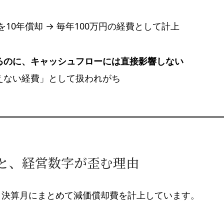
械を10年償却 → 毎年100万円の経費として計上
るのに、キャッシュフローには直接影響しない
えない経費」として扱われがち
だと、経営数字が歪む理由
、決算月にまとめて減価償却費を計上しています。
、