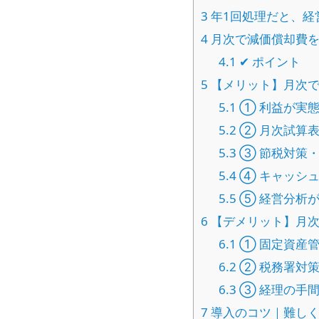
3
年1回処理だと、経
4
月次で減価償却費を
4.1
✔ ポイント
5
【メリット】月次で
5.1
① 利益が実
5.2
② 月次試算表
5.3
③ 節税対策
5.4
④ キャッシ
5.5
⑤ 経営分析
6
【デメリット】月次
6.1
① 固定資産
6.2
② 税務署対
6.3
③ 経理の手
7
導入のコツ｜難しく