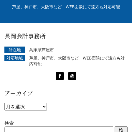
芦屋、神戸市、大阪市など WEB面談にて遠方も対応可能
長岡会計事務所
所在地
兵庫県芦屋市
対応地域
芦屋、神戸市、大阪市など WEB面談にて遠方も対
応可能
Facebook
LINE
@
アーカイブ
ア
ー
カ
検索
イ
検