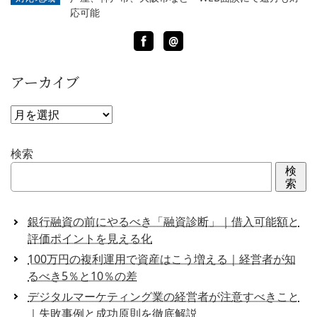
応可能
Facebook
LINE
@
アーカイブ
ア
ー
カ
検索
イ
検
ブ
索
銀行融資の前にやるべき「融資診断」｜借入可能額と
評価ポイントを見える化
100万円の複利運用で資産はこう増える｜経営者が知
るべき5％と10％の差
デジタルマーケティング業の経営者が注意すべきこと
｜失敗事例と成功原則を徹底解説