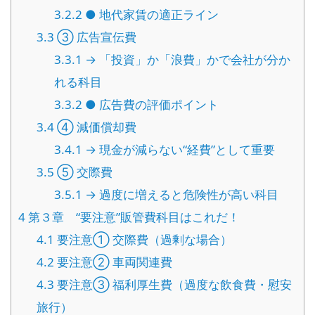
3.2.2
● 地代家賃の適正ライン
3.3
③ 広告宣伝費
3.3.1
→ 「投資」か「浪費」かで会社が分か
れる科目
3.3.2
● 広告費の評価ポイント
3.4
④ 減価償却費
3.4.1
→ 現金が減らない“経費”として重要
3.5
⑤ 交際費
3.5.1
→ 過度に増えると危険性が高い科目
4
第３章 “要注意”販管費科目はこれだ！
4.1
要注意① 交際費（過剰な場合）
4.2
要注意② 車両関連費
4.3
要注意③ 福利厚生費（過度な飲食費・慰安
旅行）