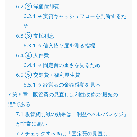
6.2
② 減価償却費
6.2.1
→ 実質キャッシュフローを判断するた
め
6.3
③ 支払利息
6.3.1
→ 借入依存度を測る指標
6.4
④ 人件費
6.4.1
→ 固定費の重さを見るため
6.5
⑤ 交際費・福利厚生費
6.5.1
→ 経営者の金銭感覚を見る
7
第６章 販管費の見直しは利益改善の“最短の
道”である
7.1
販管費削減の効果は「利益へのレバレッジ」
が非常に高い
7.2
チェックすべきは「固定費の見直し」