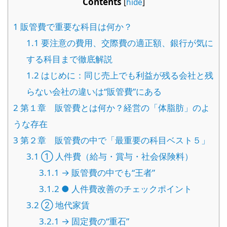
Contents
[
hide
]
1
販管費で重要な科目は何か？
1.1
要注意の費用、交際費の適正額、銀行が気に
する科目まで徹底解説
1.2
はじめに：同じ売上でも利益が残る会社と残
らない会社の違いは“販管費”にある
2
第１章 販管費とは何か？経営の「体脂肪」のよ
うな存在
3
第２章 販管費の中で「最重要の科目ベスト５」
3.1
① 人件費（給与・賞与・社会保険料）
3.1.1
→ 販管費の中でも“王者”
3.1.2
● 人件費改善のチェックポイント
3.2
② 地代家賃
3.2.1
→ 固定費の“重石”