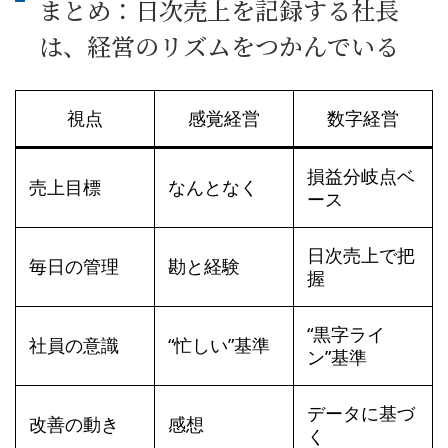
まとめ：日次売上を記録する社長
は、経営のリズムをつかんでいる
視点
感覚経営
数字経営
損益分岐点ベ
売上目標
なんとなく
ース
日次売上で把
毎日の管理
勘と経験
握
“黒字ライ
社員の意識
“忙しい”基準
ン”基準
データに基づ
改善の動き
感想
く