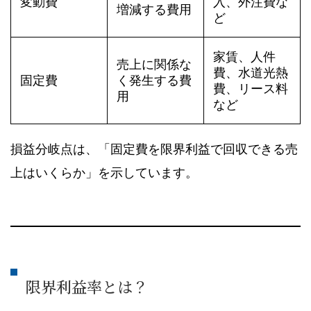
変動費
入、外注費な
増減する費用
ど
家賃、人件
売上に関係な
費、水道光熱
固定費
く発生する費
費、リース料
用
など
損益分岐点は、「固定費を限界利益で回収できる売
上はいくらか」を示しています。
限界利益率とは？