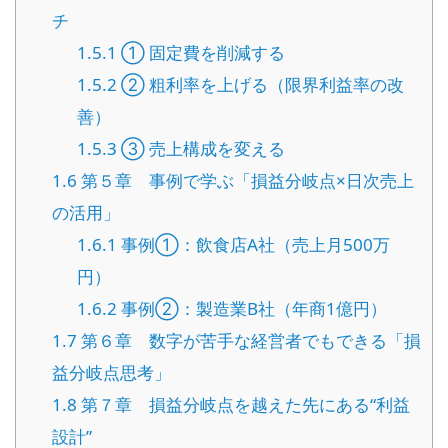
チ
1.5.1
① 固定費を削減する
1.5.2
② 粗利率を上げる（限界利益率の改
善）
1.5.3
③ 売上構成を変える
1.6
第５章 事例で学ぶ「損益分岐点×日次売上
の活用」
1.6.1
事例①：飲食店A社（売上月500万
円）
1.6.2
事例②：製造業B社（年商1億円）
1.7
第６章 数字が苦手な経営者でもできる「損
益分岐点思考」
1.8
第７章 損益分岐点を越えた先にある“利益
設計”