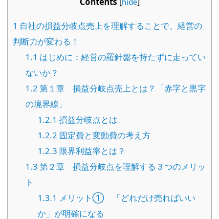
Contents
[
hide
]
1
自社の損益分岐点売上を理解することで、経営の
判断力が変わる！
1.1
はじめに：経営の羅針盤を持たずに走ってい
ないか？
1.2
第１章 損益分岐点売上とは？「赤字と黒字
の境界線」
1.2.1
損益分岐点とは
1.2.2
固定費と変動費の考え方
1.2.3
限界利益率とは？
1.3
第２章 損益分岐点を理解する３つのメリッ
ト
1.3.1
メリット① 「どれだけ売ればいい
か」が明確になる