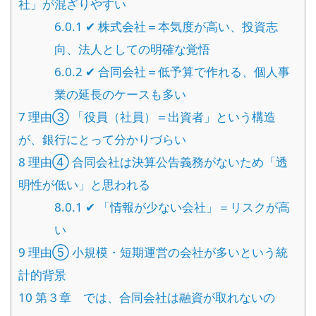
社」が混ざりやすい
6.0.1
✔ 株式会社＝本気度が高い、投資志
向、法人としての明確な覚悟
6.0.2
✔ 合同会社＝低予算で作れる、個人事
業の延長のケースも多い
7
理由③ 「役員（社員）＝出資者」という構造
が、銀行にとって分かりづらい
8
理由④ 合同会社は決算公告義務がないため「透
明性が低い」と思われる
8.0.1
✔ 「情報が少ない会社」＝リスクが高
い
9
理由⑤ 小規模・短期運営の会社が多いという統
計的背景
10
第３章 では、合同会社は融資が取れないの