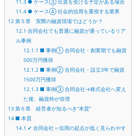
11.3
● ケース③ 出資を受ける予定がある場合
11.4
● ケース④ 社会的信用を重視する業界
12
第５章 実際の融資現場ではどうか？
12.1
合同会社でも普通に融資が通っているリア
ル事例
12.1.1
■ 事例① 合同会社・創業期でも融資
500万円獲得
12.1.2
■ 事例② 合同会社・設立3年で融資
1500万円獲得
12.1.3
■ 事例③ 合同会社→株式会社へ変え
た後、融資枠が倍増
13
第６章 経営者が知るべき“本質”
14
■ 本質
14.1
✔ 合同会社＝信用の起点が低く見られやす