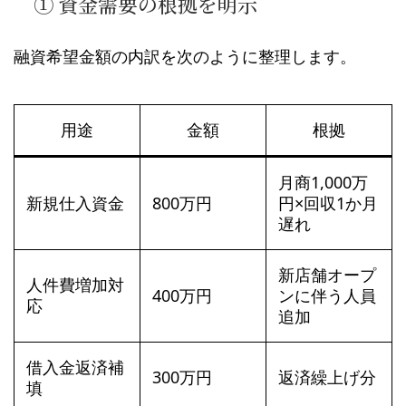
① 資金需要の根拠を明示
融資希望金額の内訳を次のように整理します。
用途
金額
根拠
月商1,000万
新規仕入資金
800万円
円×回収1か月
遅れ
新店舗オープ
人件費増加対
400万円
ンに伴う人員
応
追加
借入金返済補
300万円
返済繰上げ分
填