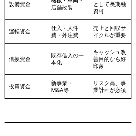
機械・車両・
設備資金
として長期融
店舗改装
資可
仕入・人件
売上と回収サ
運転資金
費・外注費
イクルが重要
キャッシュ改
既存借入の一
借換資金
善目的なら好
本化
印象
新事業・
リスク高、事
投資資金
M&A等
業計画が必須