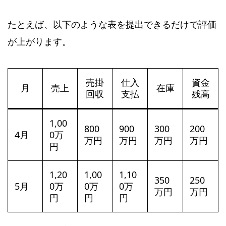
たとえば、以下のような表を提出できるだけで評価
が上がります。
売掛
仕入
資金
月
売上
在庫
回収
支払
残高
1,00
800
900
300
200
4月
0万
万円
万円
万円
万円
円
1,20
1,00
1,10
350
250
5月
0万
0万
0万
万円
万円
円
円
円