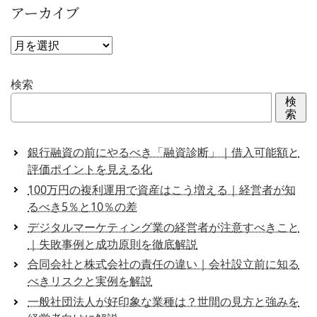
アーカイブ
ア
ー
カ
検索
イ
検
ブ
索
銀行融資の前にやるべき「融資診断」｜借入可能額と
評価ポイントを見える化
100万円の複利運用で資産はこう増える｜経営者が知
るべき5％と10％の差
デジタルマーケティング業の経営者が注意すべきこと
｜失敗事例と成功原則を徹底解説
合同会社と株式会社の責任の違い｜会社設立前に知る
べきリスクと実例を解説
一般社団法人が好印象な業種は？世間の見方と強みを