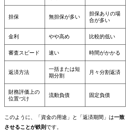
担保ありの場
担保
無担保が多い
合が多い
金利
やや高め
比較的低い
審査スピード
速い
時間がかかる
一括または短
返済方法
月々分割返済
期分割
財務評価上の
流動負債
固定負債
位置づけ
このように、「資金の用途」と「返済期間」は
一致
させることが鉄則
です。