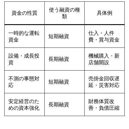
使う融資の種
資金の性質
具体例
類
一時的な運転
仕入・人件
短期融資
資金
費・賞与資金
設備・成長投
機械購入・新
長期融資
資
店舗開設
不測の事態対
売掛金回収遅
短期融資
応
延・災害対応
安定経営のた
財務体質改
長期融資
めの資本強化
善・負債圧縮