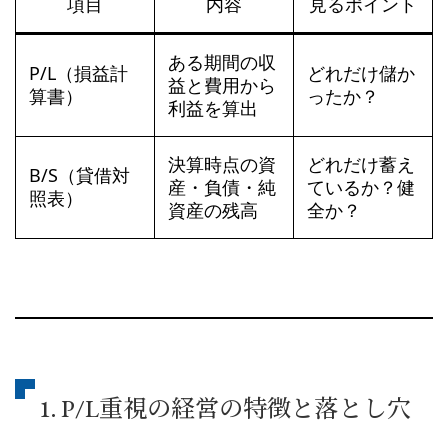
項目
内容
見るポイント
ある期間の収
P/L（損益計
どれだけ儲か
益と費用から
算書）
ったか？
利益を算出
決算時点の資
どれだけ蓄え
B/S（貸借対
産・負債・純
ているか？健
照表）
資産の残高
全か？
1. P/L重視の経営の特徴と落とし穴