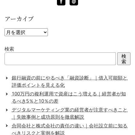
Facebook
LINE
@
アーカイブ
ア
ー
カ
検索
イ
検
ブ
索
銀行融資の前にやるべき「融資診断」｜借入可能額と
評価ポイントを見える化
100万円の複利運用で資産はこう増える｜経営者が知
るべき5％と10％の差
デジタルマーケティング業の経営者が注意すべきこと
｜失敗事例と成功原則を徹底解説
合同会社と株式会社の責任の違い｜会社設立前に知る
べきリスクと実例を解説