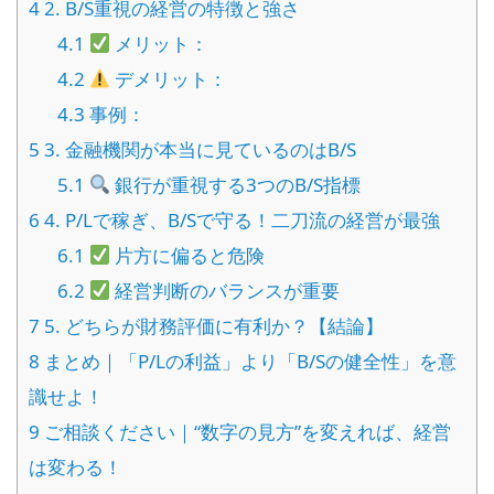
4
2. B/S重視の経営の特徴と強さ
4.1
メリット：
4.2
デメリット：
4.3
事例：
5
3. 金融機関が本当に見ているのはB/S
5.1
銀行が重視する3つのB/S指標
6
4. P/Lで稼ぎ、B/Sで守る！二刀流の経営が最強
6.1
片方に偏ると危険
6.2
経営判断のバランスが重要
7
5. どちらが財務評価に有利か？【結論】
8
まとめ｜「P/Lの利益」より「B/Sの健全性」を意
識せよ！
9
ご相談ください｜“数字の見方”を変えれば、経営
は変わる！