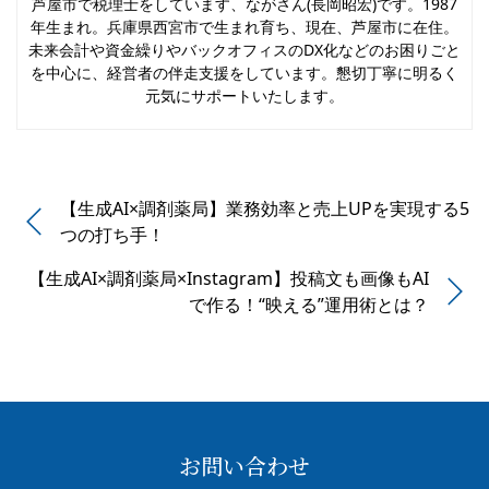
芦屋市で税理士をしています、ながさん(長岡昭宏)です。1987
年生まれ。兵庫県西宮市で生まれ育ち、現在、芦屋市に在住。
未来会計や資金繰りやバックオフィスのDX化などのお困りごと
を中心に、経営者の伴走支援をしています。懇切丁寧に明るく
元気にサポートいたします。
【生成AI×調剤薬局】業務効率と売上UPを実現する5
つの打ち手！
【生成AI×調剤薬局×Instagram】投稿文も画像もAI
で作る！“映える”運用術とは？
お問い合わせ