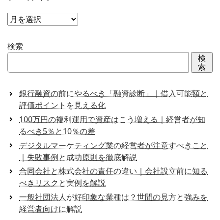
ア
ー
カ
検索
イ
検
ブ
索
銀行融資の前にやるべき「融資診断」｜借入可能額と
評価ポイントを見える化
100万円の複利運用で資産はこう増える｜経営者が知
るべき5％と10％の差
デジタルマーケティング業の経営者が注意すべきこと
｜失敗事例と成功原則を徹底解説
合同会社と株式会社の責任の違い｜会社設立前に知る
べきリスクと実例を解説
一般社団法人が好印象な業種は？世間の見方と強みを
経営者向けに解説