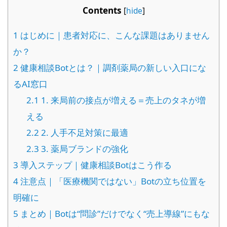
Contents
[
hide
]
1
はじめに｜患者対応に、こんな課題はありません
か？
2
健康相談Botとは？｜調剤薬局の新しい入口にな
るAI窓口
2.1
1. 来局前の接点が増える＝売上のタネが増
える
2.2
2. 人手不足対策に最適
2.3
3. 薬局ブランドの強化
3
導入ステップ｜健康相談Botはこう作る
4
注意点｜「医療機関ではない」Botの立ち位置を
明確に
5
まとめ｜Botは“問診”だけでなく“売上導線”にもな