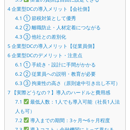
4
企業型DCの導入メリット【会社側】
4.1
① 節税対策として優秀
4.2
② 離職防止・人材定着につながる
4.3
③ 他社との差別化
5
企業型DCの導入メリット【従業員側】
6
企業型DCのデメリット・注意点
6.1
① 手続き・設計に手間がかかる
6.2
② 従業員への説明・教育が必要
6.3
③ 拘束性の高さ（原則途中引き出し不可）
7
【実際どうなの？】導入のハードルと費用感
7.1
最低人数：1人でも導入可能（社長1人法
人も可）
7.2
導入までの期間：3ヶ月〜6ヶ月程度
7.3
導入コスト：金融機関によって異なる