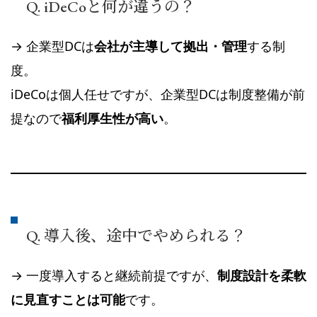
Q. iDeCoと何が違うの？
→ 企業型DCは
会社が主導して拠出・管理
する制
度。
iDeCoは個人任せですが、企業型DCは制度整備が前
提なので
福利厚生性が高い
。
Q. 導入後、途中でやめられる？
→ 一度導入すると継続前提ですが、
制度設計を柔軟
に見直すことは可能
です。