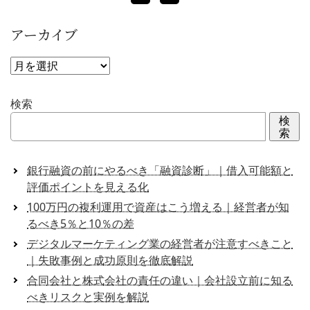
アーカイブ
ア
ー
カ
検索
イ
検
ブ
索
銀行融資の前にやるべき「融資診断」｜借入可能額と
評価ポイントを見える化
100万円の複利運用で資産はこう増える｜経営者が知
るべき5％と10％の差
デジタルマーケティング業の経営者が注意すべきこと
｜失敗事例と成功原則を徹底解説
合同会社と株式会社の責任の違い｜会社設立前に知る
べきリスクと実例を解説