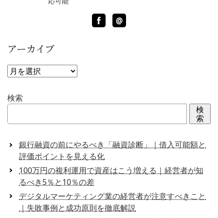
応可能
Facebook
LINE
@
アーカイブ
ア
ー
カ
検索
イ
検
ブ
索
銀行融資の前にやるべき「融資診断」｜借入可能額と
評価ポイントを見える化
100万円の複利運用で資産はこう増える｜経営者が知
るべき5％と10％の差
デジタルマーケティング業の経営者が注意すべきこと
｜失敗事例と成功原則を徹底解説