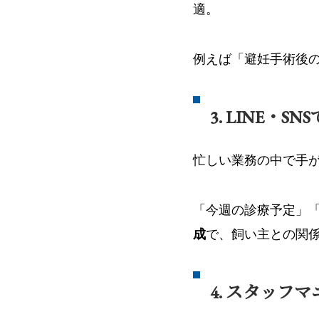
適。
例えば「避妊手術後
3. LINE・S
忙しい業務の中で手
「今週の診療予定」
成
で、飼い主との関
4. スタッフ