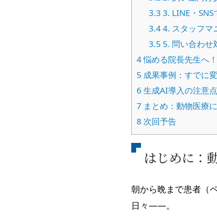
3.3
3. LINE・S
3.4
4. スタッフ
3.5
5. 問い合わ
4
悩める院長先生へ
5
成果事例：すでに変
6
生成AI導入の注意
7
まとめ：動物医療に
8
次回予告
はじめに：
朝から晩まで患者（
日々——。