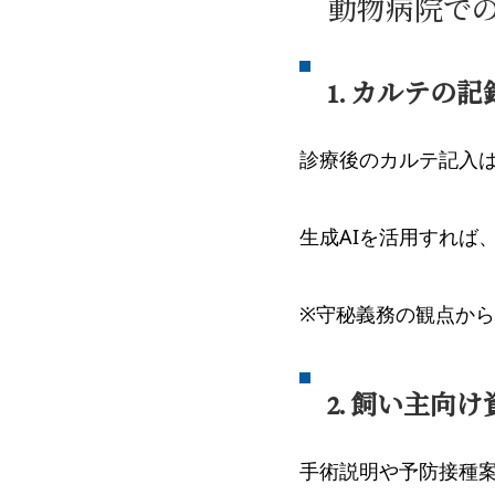
動物病院で
1. カルテの
診療後のカルテ記入
生成AIを活用すれば
※守秘義務の観点か
2. 飼い主向
手術説明や予防接種